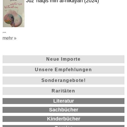
Juz' naqis min al-hikayah (2024)
...
mehr »
Neue Importe
Unsere Empfehlungen
Sonderangebote!
Raritäten
Literatur
Sachbücher
Kinderbücher