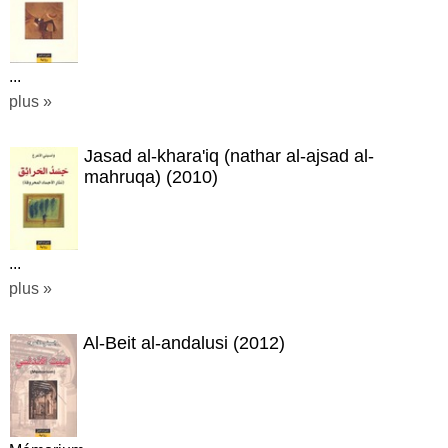
...
plus »
Jasad al-khara'iq (nathar al-ajsad al-
mahruqa) (2010)
...
plus »
Al-Beit al-andalusi (2012)