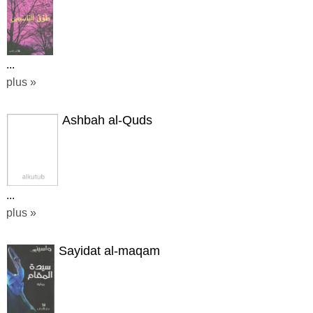
...
plus »
Ashbah al-Quds
...
plus »
Sayidat al-maqam