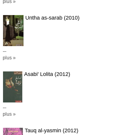
plus »
Untha as-sarab (2010)
...
plus »
Asabi' Lolita (2012)
...
plus »
Tauq al-yasmin (2012)