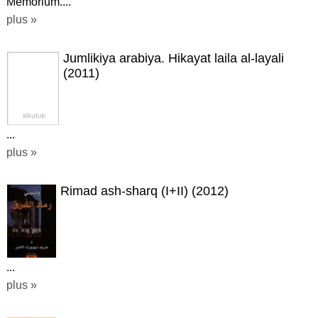
Mémorium....
plus »
Jumlikiya arabiya. Hikayat laila al-layali
(2011)
...
plus »
Rimad ash-sharq (I+II) (2012)
...
plus »