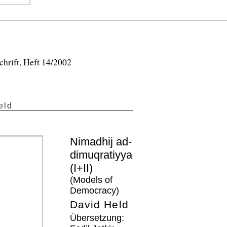
schrift, Heft 14/2002
eld
Nimadhij ad-
dimuqratiyya
(I+II)
(Models of
Democracy)
David Held
Übersetzung: