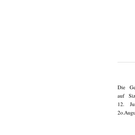
Die Ges
auf Siz
12. J
2o.Augu