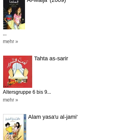
Al-Malja' (2009)
...
mehr »
Tahta as-sarir
Altersgruppe 6 bis 9...
mehr »
Alam yasa'u al-jami'