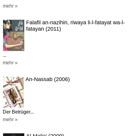
mehr »
Falafil an-nazihin, riwaya li-l-fatayat wa-l-
fatayan (2011)
...
mehr »
An-Nassab (2006)
Der Betrüger...
mehr »