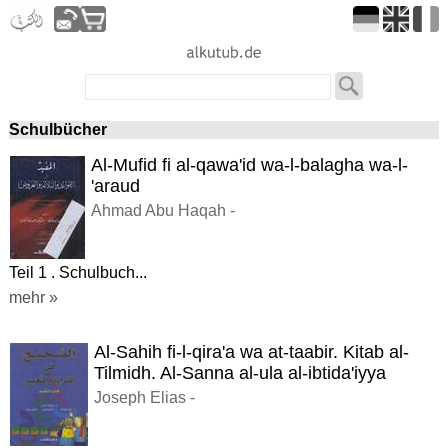
Schulbücher
Al-Mufid fi al-qawa'id wa-l-balagha wa-l-
'araud
Ahmad Abu Haqah -
Teil 1 . Schulbuch...
mehr »
Al-Sahih fi-l-qira'a wa at-taabir. Kitab al-
Tilmidh. Al-Sanna al-ula al-ibtida'iyya
Joseph Elias -