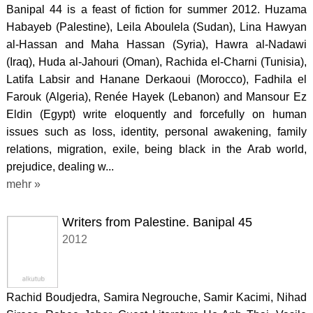
Banipal 44 is a feast of fiction for summer 2012. Huzama
Habayeb (Palestine), Leila Aboulela (Sudan), Lina Hawyan
al-Hassan and Maha Hassan (Syria), Hawra al-Nadawi
(Iraq), Huda al-Jahouri (Oman), Rachida el-Charni (Tunisia),
Latifa Labsir and Hanane Derkaoui (Morocco), Fadhila el
Farouk (Algeria), Renée Hayek (Lebanon) and Mansour Ez
Eldin (Egypt) write eloquently and forcefully on human
issues such as loss, identity, personal awakening, family
relations, migration, exile, being black in the Arab world,
prejudice, dealing w...
mehr »
Writers from Palestine. Banipal 45
2012
Rachid Boudjedra, Samira Negrouche, Samir Kacimi, Nihad